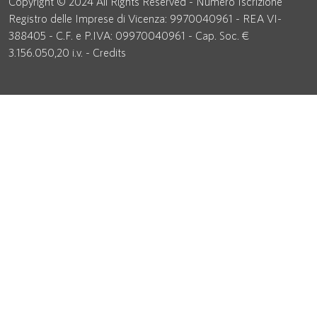
Copyright © 2024 All Rights Reserved - Numero Iscrizione
Registro delle Imprese di Vicenza: 9970040961 - REA VI-
388405 - C.F. e P.IVA: 09970040961 - Cap. Soc. €
3.156.050,20 i.v. -
Credits